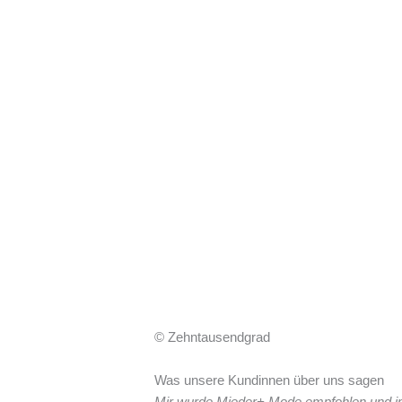
© Zehntausendgrad
Was unsere Kundinnen über uns sagen
Mir wurde Mieder+ Mode empfohlen und imm